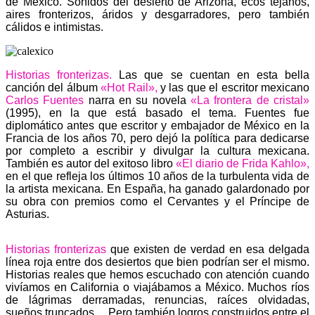
de México. Sonidos del desierto de Arizona, ecos tejanos,
aires fronterizos, áridos y desgarradores, pero también
cálidos e intimistas.
Historias fronterizas.
Las que se cuentan en esta bella
canción del álbum
«Hot Rail»,
y las que el escritor mexicano
Carlos Fuentes
narra en su novela
«La frontera de cristal»
(1995), en la que está basado el tema. Fuentes fue
diplomático antes que escritor y embajador de México en la
Francia de los años 70, pero dejó la política para dedicarse
por completo a escribir y divulgar la cultura mexicana.
También es autor del exitoso libro
«El diario de Frida Kahlo»,
en el que refleja los últimos 10 años de la turbulenta vida de
la artista mexicana. En España, ha ganado galardonado por
su obra con premios como el Cervantes y el Príncipe de
Asturias.
Historias fronterizas
que existen de verdad en esa delgada
línea roja entre dos desiertos que bien podrían ser el mismo.
Historias reales que hemos escuchado con atención cuando
vivíamos en California o viajábamos a México. Muchos ríos
de lágrimas derramadas, renuncias, raíces olvidadas,
sueños truncados… Pero también logros construidos entre el