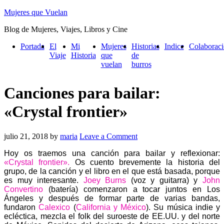
Mujeres que Vuelan
Blog de Mujeres, Viajes, Libros y Cine
Portada
El
Mi
Mujeres
Historias
Indice
Colaborac
Viaje
Historia
que
de
vuelan
burros
Canciones para bailar:
«Crystal frontier»
julio 21, 2018
by
maria
Leave a Comment
Hoy os traemos una canción para bailar y reflexionar:
«Crystal frontier».
Os cuento brevemente la historia del
grupo, de la canción y el libro en el que está basada, porque
es muy interesante.
Joey Burns
(voz y guitarra) y
John
Convertino
(batería) comenzaron a tocar juntos en Los
Ángeles y después de formar parte de varias bandas,
fundaron
Calexico
(
California y México
)
. Su música indie y
ecléctica, mezcla el folk del suroeste de EE.UU. y del norte