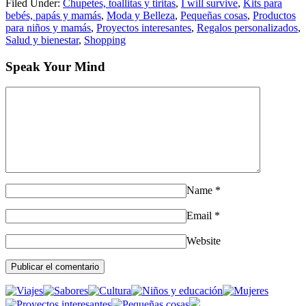
Filed Under:
Chupetes, toallitas y tiritas
,
I will survive
,
Kits para
bebés, papás y mamás
,
Moda y Belleza
,
Pequeñas cosas
,
Productos
para niños y mamás
,
Proyectos interesantes
,
Regalos personalizados
,
Salud y bienestar
,
Shopping
Speak Your Mind
Name
*
Email
*
Website