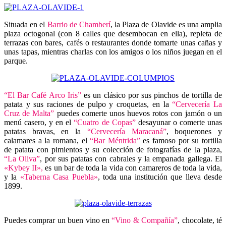
Situada en el
Barrio de Chamberí
, la Plaza de Olavide es una amplia
plaza octogonal (con 8 calles que desembocan en ella), repleta de
terrazas con bares, cafés o restaurantes donde tomarte unas cañas y
unas tapas, mientras charlas con los amigos o los niños juegan en el
parque.
“El Bar Café Arco Iris”
es un clásico por sus pinchos de tortilla de
patata y sus raciones de pulpo y croquetas, en la
“Cervecería La
Cruz de Malta”
puedes comerte unos huevos rotos con jamón o un
menú casero, y en el
“Cuatro de Copas”
desayunar o comerte unas
patatas bravas, en la
“Cervecería Maracaná”
, boquerones y
calamares a la romana, el
“Bar Méntrida”
es famoso por su tortilla
de patata con pimientos y su colección de fotografías de la plaza,
“La Oliva”
, por sus patatas con cabrales y la empanada gallega. El
«Kybey II»,
es un bar de toda la vida con camareros de toda la vida,
y la
«Taberna Casa Puebla»
, toda una institución que lleva desde
1899.
Puedes comprar un buen vino en
“Vino & Compañía”
, chocolate, té