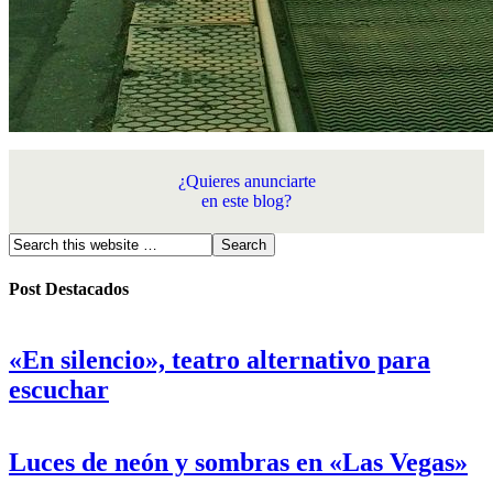
¿Quieres anunciarte
en este blog?
Post Destacados
«En silencio», teatro alternativo para
escuchar
Luces de neón y sombras en «Las Vegas»