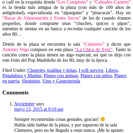
o café en la exquisita tienda
“Les Comptoirs”
y
“Calzados Cantero”
es la tienda más antigua de la plaza (con más de 100 años de
antigüedad), especializada en “alpargatas” y “pisacacas”. Hay un
“Bazar de Alimentación y Frutos Secos”
de los de cuando éramos
pequeños, donde comprarte unas “chuches, quicos o pipas”,
mientras te sientas en un banco a recordar cualquier canción de los
años 80…
Detrás de la plaza se encuentra la sala
“Clamores”
y dicen que
Antonio Vega
compuso en esta plaza
“La Chica de Ayer”
. Tanto la
canción como la plaza tienen un algo especial, así que os dejo con
este éxito del Pop Madrileño de los 80, muy de la época.
Filed Under:
Chupetes, toallitas y tiritas
,
I will survive
,
Libros,
Pintalabios y Martini
,
Planes con amigas
,
Planes con niños
,
Planes
en pareja
,
Shopping
,
Vino y Gastronomía
Comments
Noviembre
says
mayo 13, 2015 at 9:10 am
Siempre recomiendas cosas geniales, gracias!
Había oído hablar de la plaza, y por supuesto de la sala
Clamores, pero no he llegado a estar nunca. ¡Me lo apunto