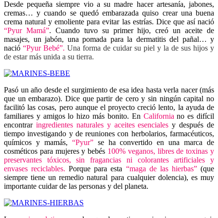
Desde pequeña siempre vio a su madre hacer artesanía, jabones,
cremas… y cuando se quedó embarazada quiso crear una buena
crema natural y emoliente para evitar las estrías. Dice que así nació
“Pyur Mamá”
. Cuando tuvo su primer hijo, creó un aceite de
masajes, un jabón, una pomada para la dermatitis del pañal… y
nació
“Pyur Bebé”.
Una forma de cuidar su piel y la de sus hijos y
de estar más unida a su tierra.
Pasó un año desde el surgimiento de esa idea hasta verla nacer (más
que un embarazo). Dice que partir de cero y sin ningún capital no
facilitó las cosas, pero aunque el proyecto creció lento, la ayuda de
familiares y amigos lo hizo más bonito. En
California
no es difícil
encontrar
ingredientes naturales y aceites esenciales
y después de
tiempo investigando y de reuniones con herbolarios, farmacéuticos,
químicos y mamás,
“Pyur”
se ha convertido en una marca de
cosméticos para mujeres y bebés
100% veganos, libres de toxinas y
preservantes tóxicos, sin fragancias ni colorantes artificiales y
envases reciclables.
Porque para esta
“maga de las hierbas”
(que
siempre tiene un remedio natural para cualquier dolencia), es muy
importante cuidar de las personas y del planeta.