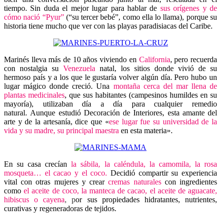
tiempo. Sin duda el mejor lugar para hablar de
sus orígenes y de
cómo nació “Pyur”
(“su tercer bebé”, como ella lo llama), porque su
historia tiene mucho que ver con las playas paradisiacas del Caribe.
Marinés lleva más de 10 años viviendo en
California
, pero recuerda
con nostalgia su
Venezuela
natal, los sitios donde vivió de su
hermoso país y a los que le gustaría volver algún día. Pero hubo un
lugar mágico donde creció. Una
montaña cerca del mar llena de
plantas medicinales
, que sus habitantes (campesinos humildes en su
mayoría), utilizaban día a día para cualquier remedio
natural. Aunque estudió Decoración de Interiores, esta amante del
arte y de la artesanía, dice que «
ese lugar fue su universidad de la
vida
y su madre, su principal maestra
en esta materia».
En su casa crecían
la sábila, la caléndula, la camomila, la rosa
mosqueta… el cacao y el coco.
Decidió compartir su experiencia
vital con otras mujeres y crear
cremas naturales
con ingredientes
como
el aceite de coco, la manteca de cacao, el aceite de aguacate,
hibiscus o cayena
, p
or sus propiedades hidratantes, nutrientes,
curativas y regeneradoras de tejidos.