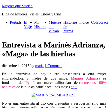
Mujeres que Vuelan
Blog de Mujeres, Viajes, Libros y Cine
Portada
El
Mi
Mujeres
Historias
Indice
Colaborac
Viaje
Historia
que
de
vuelan
burros
Entrevista a Marinés Adrianza,
«Maga» de las hierbas
diciembre 1, 2015
by
maria
1 Comment
En la entrevista de hoy quiero presentaros a otra mujer
emprendedora y madre de dos niños:
Marinés Adrianza
es
fundadora de
“Pyur”
, una marca californiana de
cosméticos 100%
naturales
de la que os hablé hace unos meses
aquí
.
No es una entrevista al uso con preguntas y respuestas, sino más
bien una conversación paseando junto al mar, rescatada en el