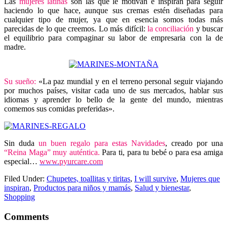
Las
mujeres latinas
son las que le motivan e inspiran para seguir
haciendo lo que hace, aunque sus cremas estén diseñadas para
cualquier tipo de mujer, ya que en esencia somos todas más
parecidas de lo que creemos. Lo más difícil:
la conciliación
y buscar
el equilibrio para compaginar su labor de empresaria con la de
madre.
Su sueño:
«La paz mundial y en el terreno personal seguir viajando
por muchos países, visitar cada uno de sus mercados, hablar sus
idiomas y aprender lo bello de la gente del mundo, mientras
comemos sus comidas preferidas».
Sin duda
un buen regalo para estas Navidades
, creado por una
“Reina Maga” muy auténtica.
Para ti, para tu bebé o para esa amiga
especial…
www.pyurcare.com
Filed Under:
Chupetes, toallitas y tiritas
,
I will survive
,
Mujeres que
inspiran
,
Productos para niños y mamás
,
Salud y bienestar
,
Shopping
Comments