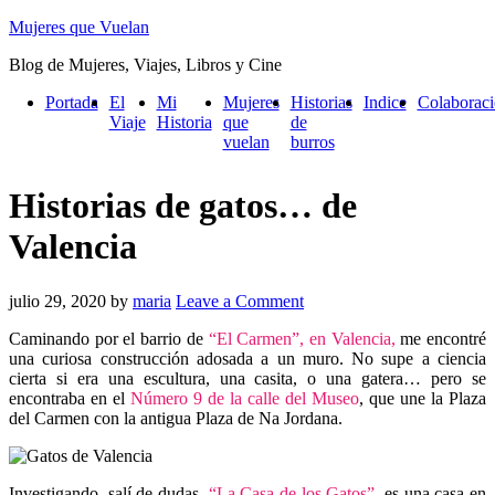
Mujeres que Vuelan
Blog de Mujeres, Viajes, Libros y Cine
Portada
El
Mi
Mujeres
Historias
Indice
Colaborac
Viaje
Historia
que
de
vuelan
burros
Historias de gatos… de
Valencia
julio 29, 2020
by
maria
Leave a Comment
Caminando por el barrio de
“El Carmen”, en Valencia,
me encontré
una curiosa construcción adosada a un muro. No supe a ciencia
cierta si era una escultura, una casita, o una gatera… pero se
encontraba en el
Número 9 de la calle del Museo
, que une la Plaza
del Carmen con la antigua Plaza de Na Jordana.
Investigando, salí de dudas.
“La Casa de los Gatos”
, es una casa en