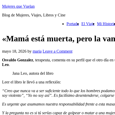
Mujeres que Vuelan
Blog de Mujeres, Viajes, Libros y Cine
Portada
El Viaje
Mi Histori
«Mamá está muerta, pero la va
mayo 18, 2026
by
maria
Leave a Comment
Osvaldo Gonzalez
, terapeuta, comenta en su perfil que el otro día en
Leo
.
Jana Leo, autora del libro
Leer el libro le llevó a una reflexión:
“Creo que nunca va a ser suficiente todo lo que los hombres podamos
soy violento”, “Yo no soy así”. Es facilísimo desentenderse, colgar
Es urgente que asumamos nuestra responsabilidad frente a esta masacr
Y la pregunta no es si tú serías capaz de golpear o matar a una mujer