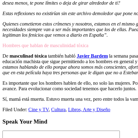
desea menos, te pone límites o deja de girar alrededor de ti?
Estas reflexiones no existirían sin este archivo demoledor que pon
Quienes cometieron estos crímenes y nosotros, estamos en el mismo 
necesidades siempre van a ser más importantes que los de ellas. Pued
legitiman los fenicios que vemos a diario en España”.
Hombres que hablan de masculinidad tóxica
De
masculinad tóxica
también habló
Javier Bardem
la semana pasa
educación machista que sigue permitiendo a los hombres en general y a
estamos hablando de ello porque ahora somos más conscientes, afort
que en esta película haya tres personas que le digan que no a Esteba
Es importante que los hombres hablen de ello, no solo las mujeres. P
avance. Para evolucionar como sociedad tenemos que hacerlo juntos. 
Sí, mamá está muerta. Estuvo muerta una vez, pero entre todos la vamos
Filed Under:
Cine y TV
,
Cultura
,
Libros, Arte y Diseño
Speak Your Mind