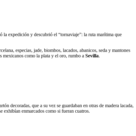
ió la expedición y descubrió el “tornaviaje”: la ruta marítima que
celana, especias, jade, biombos, lacados, abanicos, seda y mantones
os mexicanos como la plata y el oro, rumbo a
Sevilla
.
rtón decoradas, que a su vez se guardaban en otras de madera lacada,
se exhibían enmarcados como si fueran cuatros.