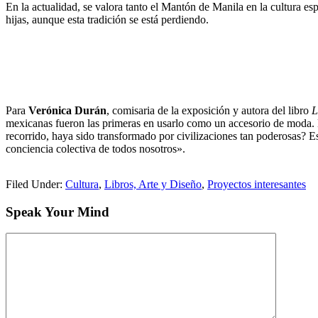
En la actualidad, se valora tanto el Mantón de Manila en la cultura 
hijas, aunque esta tradición se está perdiendo.
Para
Verónica Durán
, comisaria de la exposición y autora del libro
L
mexicanas fueron las primeras en usarlo como un accesorio de moda. 
recorrido, haya sido transformado por civilizaciones tan poderosas? E
conciencia colectiva de todos nosotros».
Filed Under:
Cultura
,
Libros, Arte y Diseño
,
Proyectos interesantes
Speak Your Mind