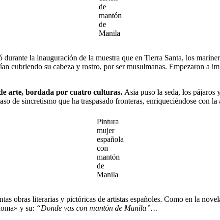
de
mantón
de
Manila
ó durante la inauguración de la muestra que en Tierra Santa, los marine
onían cubriendo su cabeza y rostro, por ser musulmanas. Empezaron a im
de arte, bordada por cuatro culturas.
Asia puso la seda, los pájaros y
aso de sincretismo que ha traspasado fronteras, enriqueciéndose con la 
Pintura
mujer
española
con
mantón
de
Manila
ntas obras literarias y pictóricas de artistas españoles. Como en la nove
aloma» y su:
“Donde vas con mantón de Manila”…