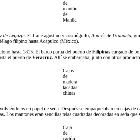
de
mantón
de
Manila
z de Legazpi.
El fraile agustino y cosmógrafo,
Andrés de Urdaneta
, gu
piélago filipino hasta Acapulco (México).
cionó hasta 1815. El barco partía del puerto de
Filipinas
cargado de por
hasta el puerto de
Veracruz
. Allí se embarcaba, junto con otros product
Cajas
de
madera
lacadas
chinas
volviéndolos en papel de seda. Después se empaquetaban en cajas de ca
s. Los mantones eran sencillas telas cuadradas decoradas en seda que 
Caja
de
cartón