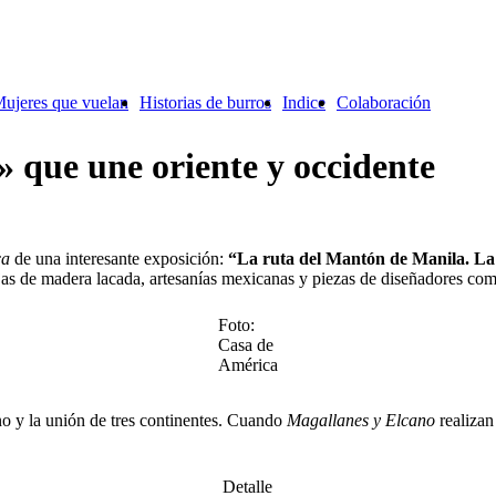
ujeres que vuelan
Historias de burros
Indice
Colaboración
 que une oriente y occidente
ca
de una interesante exposición:
“La ruta del Mantón de Manila. La 
jas de madera lacada, artesanías mexicanas y piezas de diseñadores co
Foto:
Casa de
América
o y la unión de tres continentes. Cuando
Magallanes y Elcano
realizan
Detalle