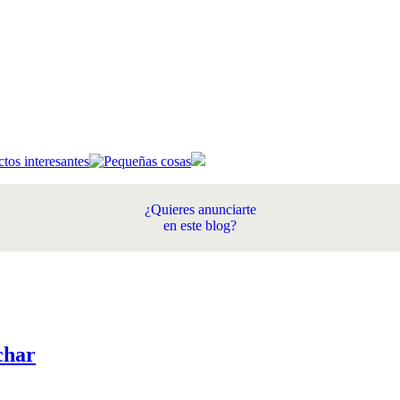
¿Quieres anunciarte
en este blog?
char