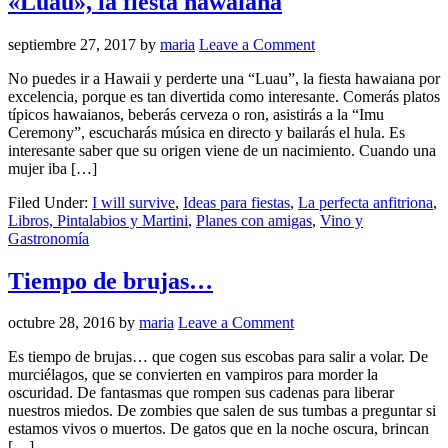
«Luau», la fiesta hawaiana
septiembre 27, 2017
by
maria
Leave a Comment
No puedes ir a Hawaii y perderte una “Luau”, la fiesta hawaiana por
excelencia, porque es tan divertida como interesante. Comerás platos
típicos hawaianos, beberás cerveza o ron, asistirás a la “Imu
Ceremony”, escucharás música en directo y bailarás el hula. Es
interesante saber que su origen viene de un nacimiento. Cuando una
mujer iba […]
Filed Under:
I will survive
,
Ideas para fiestas
,
La perfecta anfitriona
,
Libros, Pintalabios y Martini
,
Planes con amigas
,
Vino y
Gastronomía
Tiempo de brujas…
octubre 28, 2016
by
maria
Leave a Comment
Es tiempo de brujas… que cogen sus escobas para salir a volar. De
murciélagos, que se convierten en vampiros para morder la
oscuridad. De fantasmas que rompen sus cadenas para liberar
nuestros miedos. De zombies que salen de sus tumbas a preguntar si
estamos vivos o muertos. De gatos que en la noche oscura, brincan
[…]