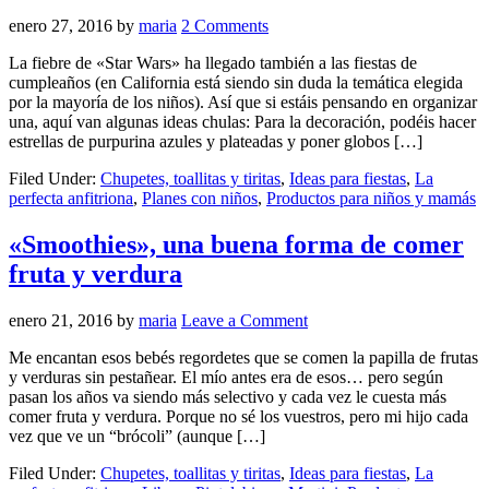
enero 27, 2016
by
maria
2 Comments
La fiebre de «Star Wars» ha llegado también a las fiestas de
cumpleaños (en California está siendo sin duda la temática elegida
por la mayoría de los niños). Así que si estáis pensando en organizar
una, aquí van algunas ideas chulas: Para la decoración, podéis hacer
estrellas de purpurina azules y plateadas y poner globos […]
Filed Under:
Chupetes, toallitas y tiritas
,
Ideas para fiestas
,
La
perfecta anfitriona
,
Planes con niños
,
Productos para niños y mamás
«Smoothies», una buena forma de comer
fruta y verdura
enero 21, 2016
by
maria
Leave a Comment
Me encantan esos bebés regordetes que se comen la papilla de frutas
y verduras sin pestañear. El mío antes era de esos… pero según
pasan los años va siendo más selectivo y cada vez le cuesta más
comer fruta y verdura. Porque no sé los vuestros, pero mi hijo cada
vez que ve un “brócoli” (aunque […]
Filed Under:
Chupetes, toallitas y tiritas
,
Ideas para fiestas
,
La