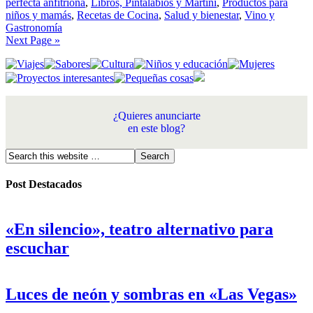
perfecta anfitriona
,
Libros, Pintalabios y Martini
,
Productos para
niños y mamás
,
Recetas de Cocina
,
Salud y bienestar
,
Vino y
Gastronomía
Next Page »
¿Quieres anunciarte
en este blog?
Post Destacados
«En silencio», teatro alternativo para
escuchar
Luces de neón y sombras en «Las Vegas»