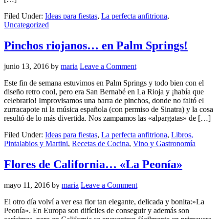
Filed Under:
Ideas para fiestas
,
La perfecta anfitriona
,
Uncategorized
Pinchos riojanos… en Palm Springs!
junio 13, 2016
by
maria
Leave a Comment
Este fin de semana estuvimos en Palm Springs y todo bien con el
diseño retro cool, pero era San Bernabé en La Rioja y ¡había que
celebrarlo! Improvisamos una barra de pinchos, donde no faltó el
zurracapote ni la música española (con permiso de Sinatra) y la cosa
resultó de lo más divertida. Nos zampamos las «alpargatas» de […]
Filed Under:
Ideas para fiestas
,
La perfecta anfitriona
,
Libros,
Pintalabios y Martini
,
Recetas de Cocina
,
Vino y Gastronomía
Flores de California… «La Peonía»
mayo 11, 2016
by
maria
Leave a Comment
El otro día volví a ver esa flor tan elegante, delicada y bonita:»La
Peonía». En Europa son difíciles de conseguir y además son