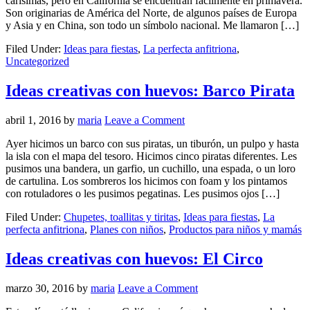
carísimas, pero en California se encuentran fácilmente en primavera.
Son originarias de América del Norte, de algunos países de Europa
y Asia y en China, son todo un símbolo nacional. Me llamaron […]
Filed Under:
Ideas para fiestas
,
La perfecta anfitriona
,
Uncategorized
Ideas creativas con huevos: Barco Pirata
abril 1, 2016
by
maria
Leave a Comment
Ayer hicimos un barco con sus piratas, un tiburón, un pulpo y hasta
la isla con el mapa del tesoro. Hicimos cinco piratas diferentes. Les
pusimos una bandera, un garfio, un cuchillo, una espada, o un loro
de cartulina. Los sombreros los hicimos con foam y los pintamos
con rotuladores o les pusimos pegatinas. Les pusimos ojos […]
Filed Under:
Chupetes, toallitas y tiritas
,
Ideas para fiestas
,
La
perfecta anfitriona
,
Planes con niños
,
Productos para niños y mamás
Ideas creativas con huevos: El Circo
marzo 30, 2016
by
maria
Leave a Comment