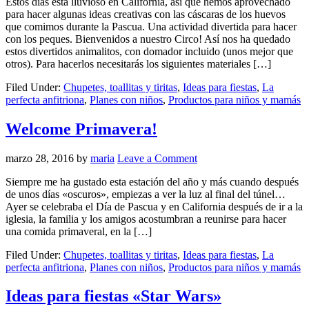
Estos días está lluvioso en California, así que hemos aprovechado
para hacer algunas ideas creativas con las cáscaras de los huevos
que comimos durante la Pascua. Una actividad divertida para hacer
con los peques. Bienvenidos a nuestro Circo! Así nos ha quedado
estos divertidos animalitos, con domador incluido (unos mejor que
otros). Para hacerlos necesitarás los siguientes materiales […]
Filed Under:
Chupetes, toallitas y tiritas
,
Ideas para fiestas
,
La
perfecta anfitriona
,
Planes con niños
,
Productos para niños y mamás
Welcome Primavera!
marzo 28, 2016
by
maria
Leave a Comment
Siempre me ha gustado esta estación del año y más cuando después
de unos días «oscuros», empiezas a ver la luz al final del túnel…
Ayer se celebraba el Día de Pascua y en California después de ir a la
iglesia, la familia y los amigos acostumbran a reunirse para hacer
una comida primaveral, en la […]
Filed Under:
Chupetes, toallitas y tiritas
,
Ideas para fiestas
,
La
perfecta anfitriona
,
Planes con niños
,
Productos para niños y mamás
Ideas para fiestas «Star Wars»